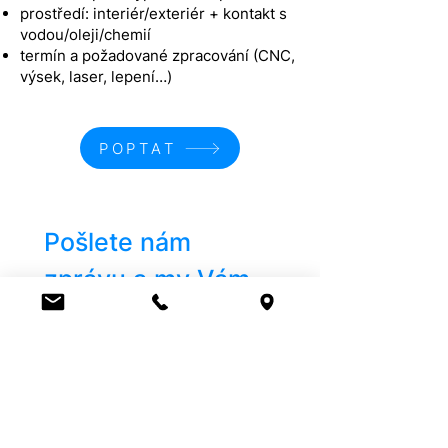
prostředí: interiér/exteriér + kontakt s
vodou/oleji/chemií
termín a požadované zpracování (CNC,
výsek, laser, lepení…)
POPTAT
Pošlete nám 
zprávu a my Vám​ 
rádi poradíme.
Jméno
E‑mail
*