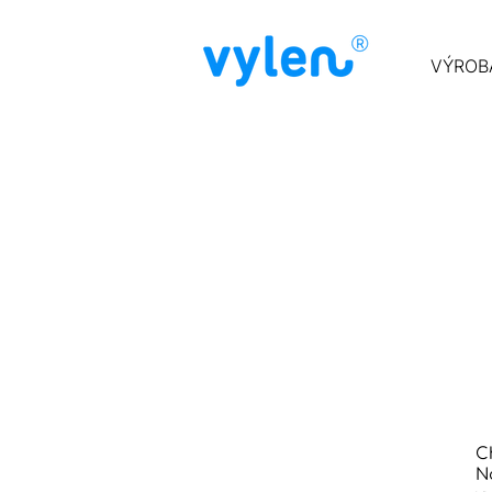
VÝROB
C
N