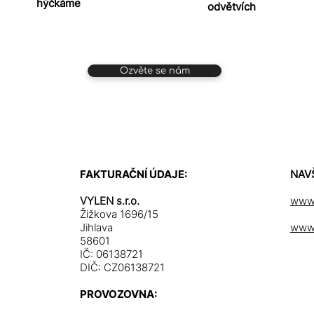
hýčkáme
odvětvích
Ozvěte se nám
FAKTURAČNÍ ÚDAJE:
NAV
VYLEN s.r.o.
www.
Žižkova 1696/15
Jihlava
www.
58601
IČ: 06138721
DIČ: CZ06138721
PROVOZOVNA: