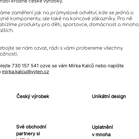
yrábí krásné české výrobky.
áme zaměření jak na průmyslové odvětví, kde se jedná o
ůzné komponenty, ale také na koncové zákazníky. Pro ně
abízíme produkty pro děti, sportovce, domácnost a mnoho
lších.
ebojte se nám ozvat, rádi s vámi probereme všechny
ožnosti.
lejte 730 157 541 ozve se vám Mirka Kalců nebo napište
a
mirka.kalcu@vylen.cz
Český výrobek
Unikátní design
Své obchodní
Uplatnění
partnery si
v mnoha