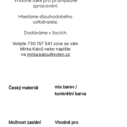
Vhodné také pro průmyslové
zpracování.
Hledáme dlouhodobého
odběratele.
Dodáváme v žocích.
Volejte
730 157 541
ozve se vám
Mirka Kalců nebo napište
na
mirka.kalcu@vylen.cz
mix barev /
Český materiál
konkrétní barva
Možnost zaslání
Vhodné pro