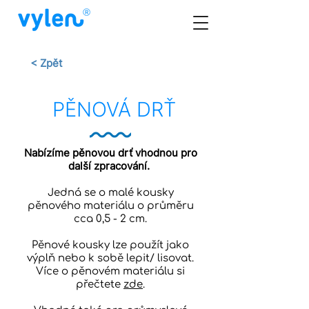
< Zpět
PĚNOVÁ DRŤ
Nabízíme pěnovou drť vhodnou pro
další zpracování.
Jedná se o malé kousky
pěnového materiálu o průměru
cca 0,5 - 2 cm.
Pěnové kousky lze použít jako
výplň nebo k sobě lepit/ lisovat.
Více o pěnovém materiálu si
přečtete
zde
.